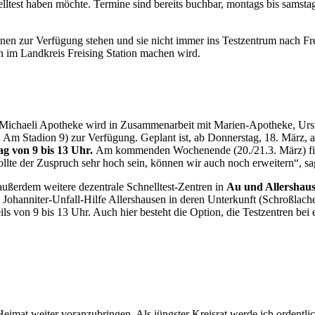
est haben möchte. Termine sind bereits buchbar, montags bis samstags 
 zur Verfügung stehen und sie nicht immer ins Testzentrum nach Frei
n im Landkreis Freising Station machen wird.
Die Michaeli Apotheke wird in Zusammenarbeit mit Marien-Apotheke, 
e: Am Stadion 9) zur Verfügung. Geplant ist, ab Donnerstag, 18. März, 
ag von 9 bis 13 Uhr.
Am kommenden Wochenende (20./21.3. März) finde
ollte der Zuspruch sehr hoch sein, können wir auch noch erweitern“, sa
außerdem weitere dezentrale Schnelltest-Zentren in
Au und Allershau
ohanniter-Unfall-Hilfe Allershausen in deren Unterkunft (Schroßlache
ls von 9 bis 13 Uhr. Auch hier besteht die Option, die Testzentren bei
 Heimat weiter voranzubringen. Als jüngster Kreisrat werde ich ordentl