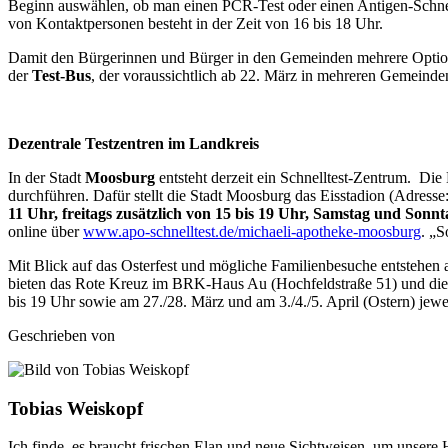
Beginn auswählen, ob man einen PCR-Test oder einen Antigen-Schnellt
von Kontaktpersonen besteht in der Zeit von 16 bis 18 Uhr.
Damit den Bürgerinnen und Bürger in den Gemeinden mehrere Optionen
der
Test-Bus
, der voraussichtlich ab 22. März in mehreren Gemeinde
Dezentrale Testzentren im Landkreis
In der Stadt
Moosburg
entsteht derzeit ein Schnelltest-Zentrum. 
durchführen. Dafür stellt die Stadt Moosburg das Eisstadion (Adress
11 Uhr, freitags zusätzlich von 15 bis 19 Uhr, Samstag und Sonnt
online über
www.apo-schnelltest.de/michaeli-apotheke-moosburg
. „S
Mit Blick auf das Osterfest und mögliche Familienbesuche entstehen 
bieten das Rote Kreuz im BRK-Haus Au (Hochfeldstraße 51) und die J
bis 19 Uhr sowie am 27./28. März und am 3./4./5. April (Ostern) jewei
Geschrieben von
Tobias Weiskopf
Ich finde, es braucht frischen Elan und neue Sichtweisen, um unsere