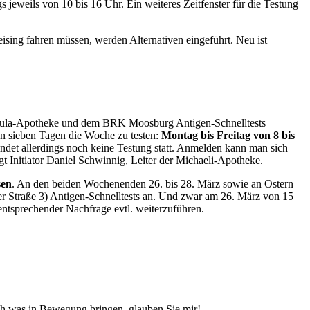
jeweils von 10 bis 16 Uhr. Ein weiteres Zeitfenster für die Testung
sing fahren müssen, werden Alternativen eingeführt. Neu ist
Ursula-Apotheke und dem BRK Moosburg Antigen-Schnelltests
an sieben Tagen die Woche zu testen:
Montag bis Freitag von 8 bis
t allerdings noch keine Testung statt. Anmelden kann man sich
gt Initiator Daniel Schwinnig, Leiter der Michaeli-Apotheke.
sen
. An den beiden Wochenenden 26. bis 28. März sowie an Ostern
r Straße 3) Antigen-Schnelltests an. Und zwar am 26. März von 15
 entsprechender Nachfrage evtl. weiterzuführen.
ich was in Bewegung bringen, glauben Sie mir!